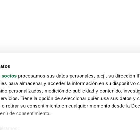
datos
 socios
procesamos sus datos personales, p.ej., su dirección I
es para almacenar y acceder la información en su dispositivo co
nido personalizados, medición de publicidad y contenido, investi
servicios. Tiene la opción de seleccionar quién usa sus datos y 
 o retirar su consentimiento en cualquier momento desde la Dec
Menú de consentimiento.
siéramos:
Aviso protección de datos
 sobre su ubicación geográfica que puede tener una precisión de