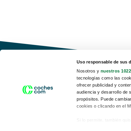
Uso responsable de sus 
Nosotros y
nuestros 1022
tecnologías como las cooki
Conduce tu futuro,
ofrecer publicidad y conte
desata tu movilidad
audiencia y desarrollo de 
propósitos. Puede cambiar
cookies o clicando en el 
Si lo permite, también qui
Acerca de nosotros
Aviso legal
Recopilar información