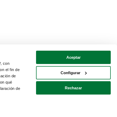
Aceptar
P, con
n el fin de
Configurar
gación de
con qué
Rechazar
laración de
Política de cookies
Contacto
 varios metros