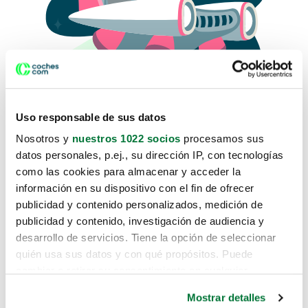
Uso responsable de sus datos
Nosotros y
nuestros 1022 socios
procesamos sus
datos personales, p.ej., su dirección IP, con tecnologías
como las cookies para almacenar y acceder la
Lo sentimos, no sabemos como
información en su dispositivo con el fin de ofrecer
te hemos traido hasta aquí.
publicidad y contenido personalizados, medición de
publicidad y contenido, investigación de audiencia y
desarrollo de servicios. Tiene la opción de seleccionar
Pero puedes encontrar el coche que estás
quién usa sus datos y con qué propósitos. Puede
buscando en alguno de estos enlaces:
cambiar o retirar su consentimiento en cualquier
momento desde la Declaración de cookies o clicando en
Coches nuevos
Mostrar detalles
el Menú de consentimiento.