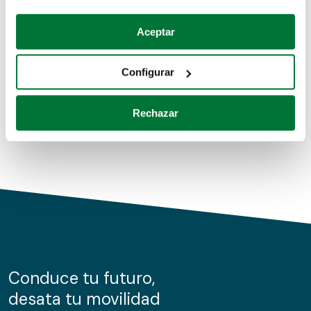
Coches de segunda mano
Si lo permite, también quisiéramos:
Aceptar
Recopilar información sobre su ubicación geográfica
Coches de km0
que puede tener una precisión de varios metros
Configurar
Coches de renting
Identificar su dispositivo analizándolo activamente
para buscar características específicas (huellas
Rechazar
digitales)
Obtenga más información sobre cómo se procesan sus
datos personales y establezca sus preferencias en la
sección de datos
. Puede cambiar o retirar su
consentimiento en cualquier momento en la Declaración
de cookies.
Las cookies de este sitio web se usan para personalizar
el contenido y los anuncios, ofrecer funciones de redes
sociales y analizar el tráfico. Además, compartimos
Conduce tu futuro,
información sobre el uso que haga del sitio web con
desata tu movilidad
nuestros partners de redes sociales, publicidad y análisis