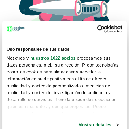
Uso responsable de sus datos
Nosotros y
nuestros 1022 socios
procesamos sus
datos personales, p.ej., su dirección IP, con tecnologías
como las cookies para almacenar y acceder la
Lo sentimos, no sabemos como
información en su dispositivo con el fin de ofrecer
te hemos traido hasta aquí.
publicidad y contenido personalizados, medición de
publicidad y contenido, investigación de audiencia y
desarrollo de servicios. Tiene la opción de seleccionar
Pero puedes encontrar el coche que estás
quién usa sus datos y con qué propósitos. Puede
buscando en alguno de estos enlaces:
cambiar o retirar su consentimiento en cualquier
momento desde la Declaración de cookies o clicando en
Coches nuevos
Mostrar detalles
el Menú de consentimiento.