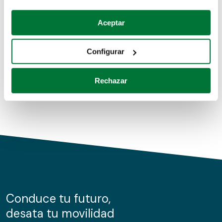
Coches de segunda mano
Si lo permite, también quisiéramos:
Aceptar
Recopilar información sobre su ubicación geográfica
Coches de km0
que puede tener una precisión de varios metros
Configurar
Coches de renting
Identificar su dispositivo analizándolo activamente
para buscar características específicas (huellas
Rechazar
digitales)
Obtenga más información sobre cómo se procesan sus
datos personales y establezca sus preferencias en la
sección de datos
. Puede cambiar o retirar su
consentimiento en cualquier momento en la Declaración
de cookies.
Las cookies de este sitio web se usan para personalizar
el contenido y los anuncios, ofrecer funciones de redes
sociales y analizar el tráfico. Además, compartimos
Conduce tu futuro,
información sobre el uso que haga del sitio web con
desata tu movilidad
nuestros partners de redes sociales, publicidad y análisis