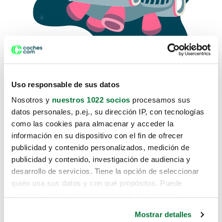
Uso responsable de sus datos
Nosotros y
nuestros 1022 socios
procesamos sus
datos personales, p.ej., su dirección IP, con tecnologías
como las cookies para almacenar y acceder la
Lo sentimos, no sabemos como
información en su dispositivo con el fin de ofrecer
te hemos traido hasta aquí.
publicidad y contenido personalizados, medición de
publicidad y contenido, investigación de audiencia y
desarrollo de servicios. Tiene la opción de seleccionar
Pero puedes encontrar el coche que estás
quién usa sus datos y con qué propósitos. Puede
buscando en alguno de estos enlaces:
cambiar o retirar su consentimiento en cualquier
momento desde la Declaración de cookies o clicando en
Coches nuevos
Mostrar detalles
el Menú de consentimiento.