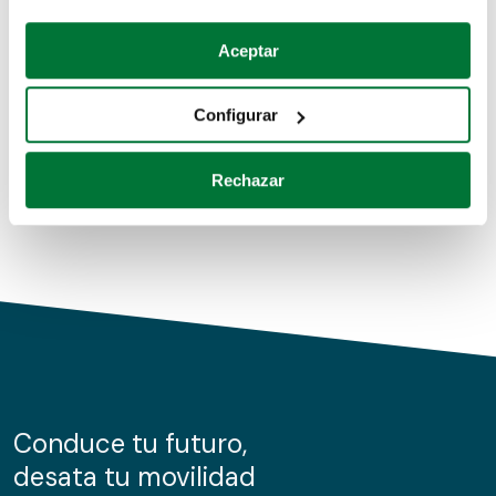
Coches de segunda mano
Si lo permite, también quisiéramos:
Aceptar
Recopilar información sobre su ubicación geográfica
Coches de km0
que puede tener una precisión de varios metros
Configurar
Coches de renting
Identificar su dispositivo analizándolo activamente
para buscar características específicas (huellas
Rechazar
digitales)
Obtenga más información sobre cómo se procesan sus
datos personales y establezca sus preferencias en la
sección de datos
. Puede cambiar o retirar su
consentimiento en cualquier momento en la Declaración
de cookies.
Las cookies de este sitio web se usan para personalizar
el contenido y los anuncios, ofrecer funciones de redes
sociales y analizar el tráfico. Además, compartimos
Conduce tu futuro,
información sobre el uso que haga del sitio web con
desata tu movilidad
nuestros partners de redes sociales, publicidad y análisis