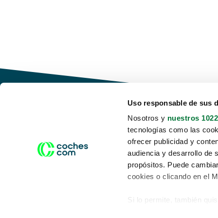
Uso responsable de sus 
Nosotros y
nuestros 1022
tecnologías como las cooki
Conduce tu futuro,
ofrecer publicidad y conte
desata tu movilidad
audiencia y desarrollo de 
propósitos. Puede cambiar
cookies o clicando en el 
Si lo permite, también qui
Acerca de nosotros
Aviso legal
Recopilar información