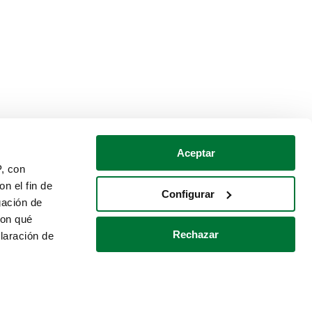
Aceptar
P, con
n el fin de
Configurar
gación de
con qué
Rechazar
laración de
Política de cookies
Contacto
 varios metros