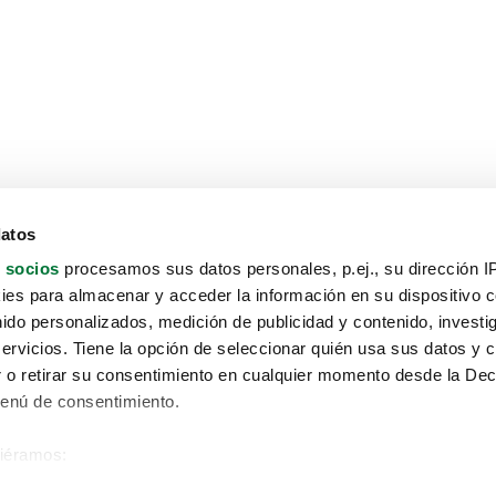
datos
 socios
procesamos sus datos personales, p.ej., su dirección I
es para almacenar y acceder la información en su dispositivo co
nido personalizados, medición de publicidad y contenido, investi
servicios. Tiene la opción de seleccionar quién usa sus datos y 
 o retirar su consentimiento en cualquier momento desde la Dec
Menú de consentimiento.
siéramos:
Aviso protección de datos
 sobre su ubicación geográfica que puede tener una precisión de