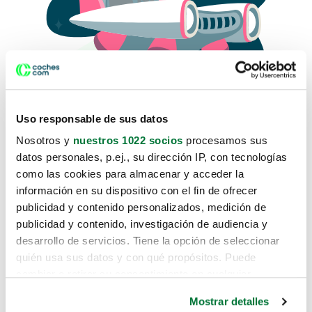
Uso responsable de sus datos
Nosotros y
nuestros 1022 socios
procesamos sus
datos personales, p.ej., su dirección IP, con tecnologías
como las cookies para almacenar y acceder la
Lo sentimos, no sabemos como
información en su dispositivo con el fin de ofrecer
te hemos traido hasta aquí.
publicidad y contenido personalizados, medición de
publicidad y contenido, investigación de audiencia y
desarrollo de servicios. Tiene la opción de seleccionar
Pero puedes encontrar el coche que estás
quién usa sus datos y con qué propósitos. Puede
buscando en alguno de estos enlaces:
cambiar o retirar su consentimiento en cualquier
momento desde la Declaración de cookies o clicando en
Coches nuevos
Mostrar detalles
el Menú de consentimiento.