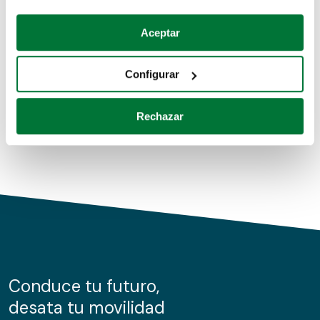
Coches de segunda mano
Si lo permite, también quisiéramos:
Aceptar
Recopilar información sobre su ubicación geográfica
Coches de km0
que puede tener una precisión de varios metros
Configurar
Coches de renting
Identificar su dispositivo analizándolo activamente
para buscar características específicas (huellas
Rechazar
digitales)
Obtenga más información sobre cómo se procesan sus
datos personales y establezca sus preferencias en la
sección de datos
. Puede cambiar o retirar su
consentimiento en cualquier momento en la Declaración
de cookies.
Las cookies de este sitio web se usan para personalizar
el contenido y los anuncios, ofrecer funciones de redes
sociales y analizar el tráfico. Además, compartimos
Conduce tu futuro,
información sobre el uso que haga del sitio web con
desata tu movilidad
nuestros partners de redes sociales, publicidad y análisis