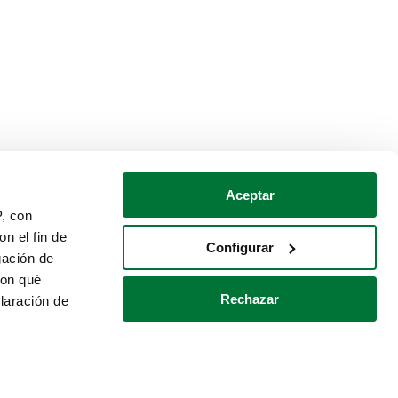
Aceptar
P, con
n el fin de
Configurar
gación de
con qué
Rechazar
laración de
Política de cookies
Contacto
 varios metros