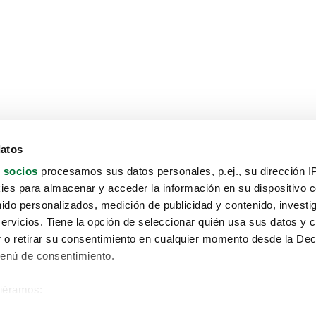
datos
 socios
procesamos sus datos personales, p.ej., su dirección I
es para almacenar y acceder la información en su dispositivo co
nido personalizados, medición de publicidad y contenido, investi
servicios. Tiene la opción de seleccionar quién usa sus datos y 
 o retirar su consentimiento en cualquier momento desde la Dec
Menú de consentimiento.
siéramos:
Aviso protección de datos
 sobre su ubicación geográfica que puede tener una precisión de