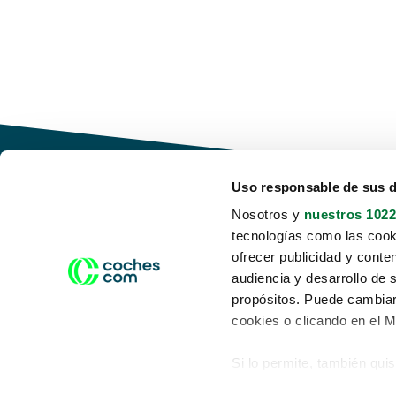
Uso responsable de sus 
Nosotros y
nuestros 1022
tecnologías como las cooki
Conduce tu futuro,
ofrecer publicidad y conte
desata tu movilidad
audiencia y desarrollo de 
propósitos. Puede cambiar
cookies o clicando en el 
Si lo permite, también qui
Acerca de nosotros
Aviso legal
Recopilar información