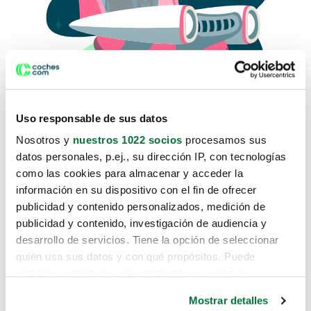
Uso responsable de sus datos
Nosotros y
nuestros 1022 socios
procesamos sus
datos personales, p.ej., su dirección IP, con tecnologías
como las cookies para almacenar y acceder la
Lo sentimos, no sabemos como
información en su dispositivo con el fin de ofrecer
te hemos traido hasta aquí.
publicidad y contenido personalizados, medición de
publicidad y contenido, investigación de audiencia y
desarrollo de servicios. Tiene la opción de seleccionar
Pero puedes encontrar el coche que estás
quién usa sus datos y con qué propósitos. Puede
buscando en alguno de estos enlaces:
cambiar o retirar su consentimiento en cualquier
momento desde la Declaración de cookies o clicando en
Coches nuevos
Mostrar detalles
el Menú de consentimiento.