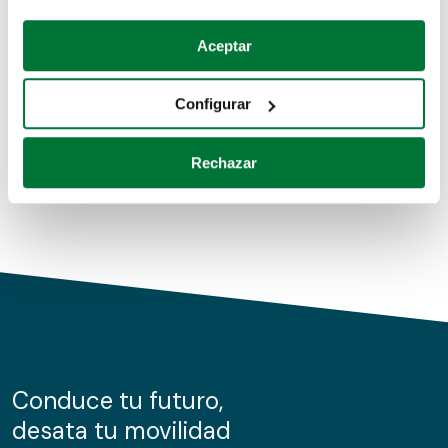
Coches de segunda mano
Si lo permite, también quisiéramos:
Aceptar
Recopilar información sobre su ubicación geográfica
Coches de km0
que puede tener una precisión de varios metros
Configurar
Coches de renting
Identificar su dispositivo analizándolo activamente
para buscar características específicas (huellas
Rechazar
digitales)
Obtenga más información sobre cómo se procesan sus
datos personales y establezca sus preferencias en la
sección de datos
. Puede cambiar o retirar su
consentimiento en cualquier momento en la Declaración
de cookies.
Las cookies de este sitio web se usan para personalizar
el contenido y los anuncios, ofrecer funciones de redes
sociales y analizar el tráfico. Además, compartimos
Conduce tu futuro,
información sobre el uso que haga del sitio web con
desata tu movilidad
nuestros partners de redes sociales, publicidad y análisis