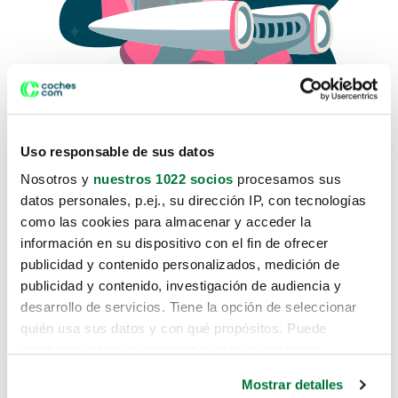
Uso responsable de sus datos
Nosotros y
nuestros 1022 socios
procesamos sus
datos personales, p.ej., su dirección IP, con tecnologías
como las cookies para almacenar y acceder la
Lo sentimos, no sabemos como
información en su dispositivo con el fin de ofrecer
te hemos traido hasta aquí.
publicidad y contenido personalizados, medición de
publicidad y contenido, investigación de audiencia y
desarrollo de servicios. Tiene la opción de seleccionar
Pero puedes encontrar el coche que estás
quién usa sus datos y con qué propósitos. Puede
buscando en alguno de estos enlaces:
cambiar o retirar su consentimiento en cualquier
momento desde la Declaración de cookies o clicando en
Coches nuevos
Mostrar detalles
el Menú de consentimiento.