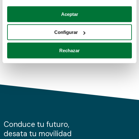
Coches de segunda mano
Si lo permite, también quisiéramos:
Aceptar
Recopilar información sobre su ubicación geográfica
Coches de km0
que puede tener una precisión de varios metros
Configurar
Coches de renting
Identificar su dispositivo analizándolo activamente
para buscar características específicas (huellas
Rechazar
digitales)
Obtenga más información sobre cómo se procesan sus
datos personales y establezca sus preferencias en la
sección de datos
. Puede cambiar o retirar su
consentimiento en cualquier momento en la Declaración
de cookies.
Las cookies de este sitio web se usan para personalizar
el contenido y los anuncios, ofrecer funciones de redes
sociales y analizar el tráfico. Además, compartimos
Conduce tu futuro,
información sobre el uso que haga del sitio web con
desata tu movilidad
nuestros partners de redes sociales, publicidad y análisis