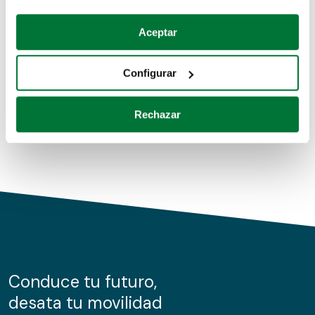
Coches de segunda mano
Si lo permite, también quisiéramos:
Aceptar
Recopilar información sobre su ubicación geográfica
Coches de km0
que puede tener una precisión de varios metros
Configurar
Coches de renting
Identificar su dispositivo analizándolo activamente
para buscar características específicas (huellas
Rechazar
digitales)
Obtenga más información sobre cómo se procesan sus
datos personales y establezca sus preferencias en la
sección de datos
. Puede cambiar o retirar su
consentimiento en cualquier momento en la Declaración
de cookies.
Las cookies de este sitio web se usan para personalizar
el contenido y los anuncios, ofrecer funciones de redes
sociales y analizar el tráfico. Además, compartimos
Conduce tu futuro,
información sobre el uso que haga del sitio web con
desata tu movilidad
nuestros partners de redes sociales, publicidad y análisis