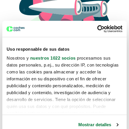
Uso responsable de sus datos
Nosotros y
nuestros 1022 socios
procesamos sus
datos personales, p.ej., su dirección IP, con tecnologías
como las cookies para almacenar y acceder la
Lo sentimos, no sabemos como
información en su dispositivo con el fin de ofrecer
te hemos traido hasta aquí.
publicidad y contenido personalizados, medición de
publicidad y contenido, investigación de audiencia y
desarrollo de servicios. Tiene la opción de seleccionar
Pero puedes encontrar el coche que estás
quién usa sus datos y con qué propósitos. Puede
buscando en alguno de estos enlaces:
cambiar o retirar su consentimiento en cualquier
momento desde la Declaración de cookies o clicando en
Coches nuevos
Mostrar detalles
el Menú de consentimiento.