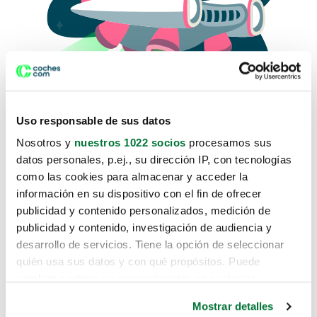
Uso responsable de sus datos
Nosotros y
nuestros 1022 socios
procesamos sus
datos personales, p.ej., su dirección IP, con tecnologías
como las cookies para almacenar y acceder la
Lo sentimos, no sabemos como
información en su dispositivo con el fin de ofrecer
te hemos traido hasta aquí.
publicidad y contenido personalizados, medición de
publicidad y contenido, investigación de audiencia y
desarrollo de servicios. Tiene la opción de seleccionar
Pero puedes encontrar el coche que estás
quién usa sus datos y con qué propósitos. Puede
buscando en alguno de estos enlaces:
cambiar o retirar su consentimiento en cualquier
momento desde la Declaración de cookies o clicando en
Coches nuevos
Mostrar detalles
el Menú de consentimiento.