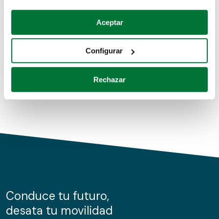
Coches de segunda mano
Si lo permite, también quisiéramos:
Aceptar
Recopilar información sobre su ubicación geográfica
Coches de km0
que puede tener una precisión de varios metros
Configurar
Coches de renting
Identificar su dispositivo analizándolo activamente
para buscar características específicas (huellas
Rechazar
digitales)
Obtenga más información sobre cómo se procesan sus
datos personales y establezca sus preferencias en la
sección de datos
. Puede cambiar o retirar su
consentimiento en cualquier momento en la Declaración
de cookies.
Las cookies de este sitio web se usan para personalizar
el contenido y los anuncios, ofrecer funciones de redes
sociales y analizar el tráfico. Además, compartimos
Conduce tu futuro,
información sobre el uso que haga del sitio web con
desata tu movilidad
nuestros partners de redes sociales, publicidad y análisis