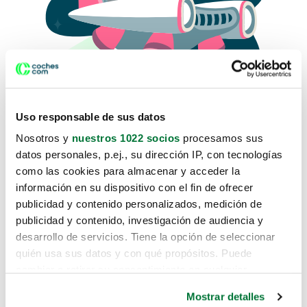
Uso responsable de sus datos
Nosotros y
nuestros 1022 socios
procesamos sus
datos personales, p.ej., su dirección IP, con tecnologías
como las cookies para almacenar y acceder la
Lo sentimos, no sabemos como
información en su dispositivo con el fin de ofrecer
te hemos traido hasta aquí.
publicidad y contenido personalizados, medición de
publicidad y contenido, investigación de audiencia y
desarrollo de servicios. Tiene la opción de seleccionar
Pero puedes encontrar el coche que estás
quién usa sus datos y con qué propósitos. Puede
buscando en alguno de estos enlaces:
cambiar o retirar su consentimiento en cualquier
momento desde la Declaración de cookies o clicando en
Coches nuevos
Mostrar detalles
el Menú de consentimiento.