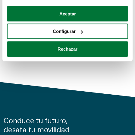
Coches de segunda mano
Si lo permite, también quisiéramos:
Aceptar
Recopilar información sobre su ubicación geográfica
Coches de km0
que puede tener una precisión de varios metros
Configurar
Coches de renting
Identificar su dispositivo analizándolo activamente
para buscar características específicas (huellas
Rechazar
digitales)
Obtenga más información sobre cómo se procesan sus
datos personales y establezca sus preferencias en la
sección de datos
. Puede cambiar o retirar su
consentimiento en cualquier momento en la Declaración
de cookies.
Las cookies de este sitio web se usan para personalizar
el contenido y los anuncios, ofrecer funciones de redes
sociales y analizar el tráfico. Además, compartimos
Conduce tu futuro,
información sobre el uso que haga del sitio web con
desata tu movilidad
nuestros partners de redes sociales, publicidad y análisis