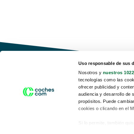
Uso responsable de sus 
Nosotros y
nuestros 1022
tecnologías como las cooki
Conduce tu futuro,
ofrecer publicidad y conte
desata tu movilidad
audiencia y desarrollo de 
propósitos. Puede cambiar
cookies o clicando en el 
Si lo permite, también qui
Acerca de nosotros
Aviso legal
Recopilar información