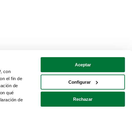
Aceptar
P, con
n el fin de
Configurar
gación de
con qué
Rechazar
laración de
Política de cookies
Contacto
 varios metros