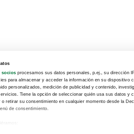
datos
 socios
procesamos sus datos personales, p.ej., su dirección I
es para almacenar y acceder la información en su dispositivo co
nido personalizados, medición de publicidad y contenido, investi
servicios. Tiene la opción de seleccionar quién usa sus datos y 
 o retirar su consentimiento en cualquier momento desde la Dec
Menú de consentimiento.
siéramos:
Aviso protección de datos
 sobre su ubicación geográfica que puede tener una precisión de