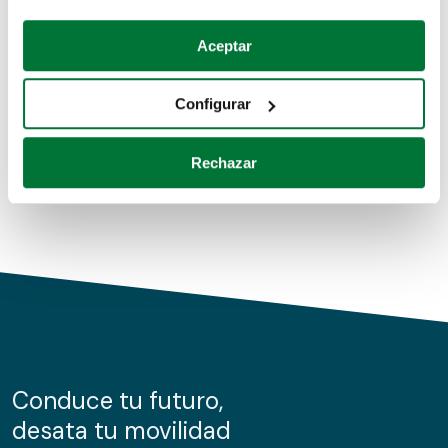
Coches de segunda mano
Si lo permite, también quisiéramos:
Aceptar
Recopilar información sobre su ubicación geográfica
Coches de km0
que puede tener una precisión de varios metros
Configurar
Coches de renting
Identificar su dispositivo analizándolo activamente
para buscar características específicas (huellas
Rechazar
digitales)
Obtenga más información sobre cómo se procesan sus
datos personales y establezca sus preferencias en la
sección de datos
. Puede cambiar o retirar su
consentimiento en cualquier momento en la Declaración
de cookies.
Las cookies de este sitio web se usan para personalizar
el contenido y los anuncios, ofrecer funciones de redes
sociales y analizar el tráfico. Además, compartimos
Conduce tu futuro,
información sobre el uso que haga del sitio web con
desata tu movilidad
nuestros partners de redes sociales, publicidad y análisis