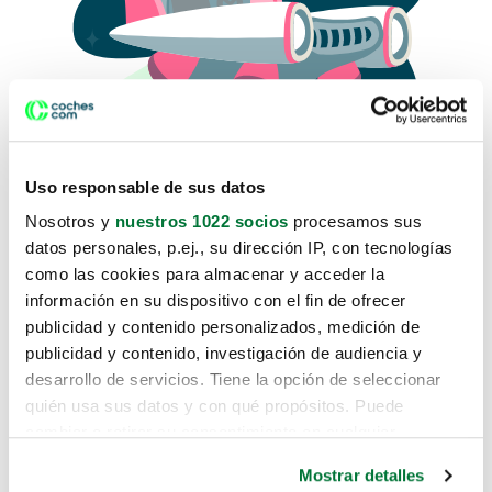
Uso responsable de sus datos
Nosotros y
nuestros 1022 socios
procesamos sus
datos personales, p.ej., su dirección IP, con tecnologías
como las cookies para almacenar y acceder la
Lo sentimos, no sabemos como
información en su dispositivo con el fin de ofrecer
te hemos traido hasta aquí.
publicidad y contenido personalizados, medición de
publicidad y contenido, investigación de audiencia y
desarrollo de servicios. Tiene la opción de seleccionar
Pero puedes encontrar el coche que estás
quién usa sus datos y con qué propósitos. Puede
buscando en alguno de estos enlaces:
cambiar o retirar su consentimiento en cualquier
momento desde la Declaración de cookies o clicando en
Coches nuevos
Mostrar detalles
el Menú de consentimiento.