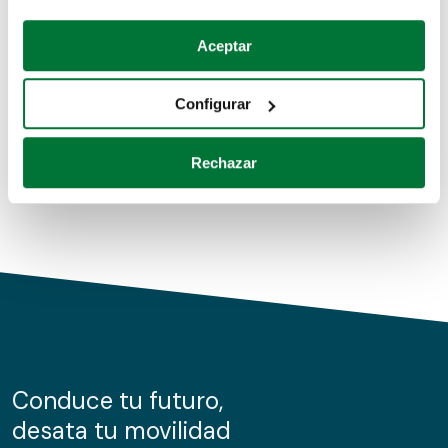
Coches de segunda mano
Si lo permite, también quisiéramos:
Aceptar
Recopilar información sobre su ubicación geográfica
Coches de km0
que puede tener una precisión de varios metros
Configurar
Coches de renting
Identificar su dispositivo analizándolo activamente
para buscar características específicas (huellas
Rechazar
digitales)
Obtenga más información sobre cómo se procesan sus
datos personales y establezca sus preferencias en la
sección de datos
. Puede cambiar o retirar su
consentimiento en cualquier momento en la Declaración
de cookies.
Las cookies de este sitio web se usan para personalizar
el contenido y los anuncios, ofrecer funciones de redes
sociales y analizar el tráfico. Además, compartimos
Conduce tu futuro,
información sobre el uso que haga del sitio web con
desata tu movilidad
nuestros partners de redes sociales, publicidad y análisis