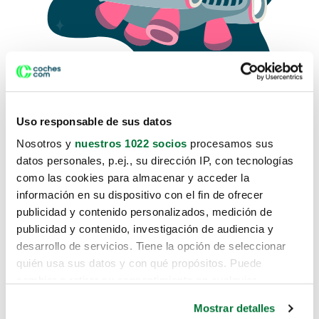
Uso responsable de sus datos
Nosotros y
nuestros 1022 socios
procesamos sus
datos personales, p.ej., su dirección IP, con tecnologías
como las cookies para almacenar y acceder la
Lo sentimos, no sabemos como
información en su dispositivo con el fin de ofrecer
te hemos traido hasta aquí.
publicidad y contenido personalizados, medición de
publicidad y contenido, investigación de audiencia y
desarrollo de servicios. Tiene la opción de seleccionar
Pero puedes encontrar el coche que estás
quién usa sus datos y con qué propósitos. Puede
buscando en alguno de estos enlaces:
cambiar o retirar su consentimiento en cualquier
momento desde la Declaración de cookies o clicando en
Coches nuevos
Mostrar detalles
el Menú de consentimiento.