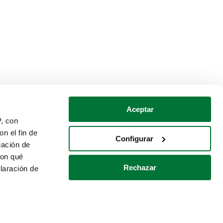
Aceptar
P, con
n el fin de
Configurar
gación de
con qué
Rechazar
laración de
Política de cookies
Contacto
 varios metros