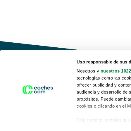
Uso responsable de sus 
Nosotros y
nuestros 1022
tecnologías como las cooki
Conduce tu futuro,
ofrecer publicidad y conte
desata tu movilidad
audiencia y desarrollo de 
propósitos. Puede cambiar
cookies o clicando en el 
Si lo permite, también qui
Acerca de nosotros
Aviso legal
Recopilar información