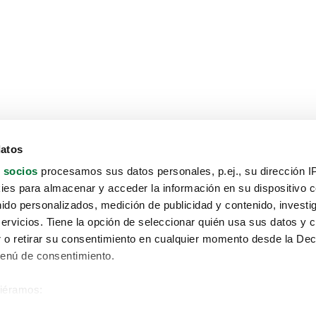
datos
 socios
procesamos sus datos personales, p.ej., su dirección I
es para almacenar y acceder la información en su dispositivo co
nido personalizados, medición de publicidad y contenido, investi
servicios. Tiene la opción de seleccionar quién usa sus datos y 
 o retirar su consentimiento en cualquier momento desde la Dec
Menú de consentimiento.
siéramos:
Aviso protección de datos
 sobre su ubicación geográfica que puede tener una precisión de