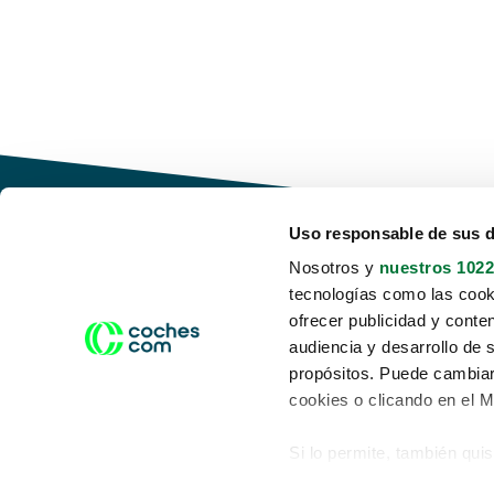
Uso responsable de sus 
Nosotros y
nuestros 1022
tecnologías como las cooki
Conduce tu futuro,
ofrecer publicidad y conte
desata tu movilidad
audiencia y desarrollo de 
propósitos. Puede cambiar
cookies o clicando en el 
Si lo permite, también qui
Acerca de nosotros
Aviso legal
Recopilar información