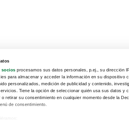
datos
 socios
procesamos sus datos personales, p.ej., su dirección I
es para almacenar y acceder la información en su dispositivo co
nido personalizados, medición de publicidad y contenido, investi
servicios. Tiene la opción de seleccionar quién usa sus datos y 
 o retirar su consentimiento en cualquier momento desde la Dec
Menú de consentimiento.
siéramos:
Aviso protección de datos
 sobre su ubicación geográfica que puede tener una precisión de