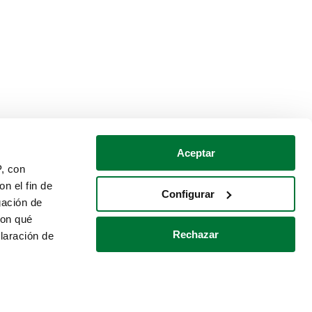
Aceptar
P, con
n el fin de
Configurar
gación de
con qué
Rechazar
laración de
Política de cookies
Contacto
 varios metros