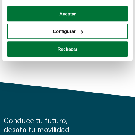
Coches de segunda mano
Si lo permite, también quisiéramos:
Aceptar
Recopilar información sobre su ubicación geográfica
Coches de km0
que puede tener una precisión de varios metros
Configurar
Coches de renting
Identificar su dispositivo analizándolo activamente
para buscar características específicas (huellas
Rechazar
digitales)
Obtenga más información sobre cómo se procesan sus
datos personales y establezca sus preferencias en la
sección de datos
. Puede cambiar o retirar su
consentimiento en cualquier momento en la Declaración
de cookies.
Las cookies de este sitio web se usan para personalizar
el contenido y los anuncios, ofrecer funciones de redes
sociales y analizar el tráfico. Además, compartimos
Conduce tu futuro,
información sobre el uso que haga del sitio web con
desata tu movilidad
nuestros partners de redes sociales, publicidad y análisis