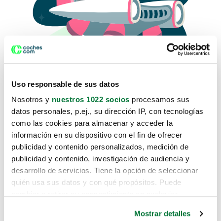
Uso responsable de sus datos
Nosotros y
nuestros 1022 socios
procesamos sus
datos personales, p.ej., su dirección IP, con tecnologías
como las cookies para almacenar y acceder la
Lo sentimos, no sabemos como
información en su dispositivo con el fin de ofrecer
te hemos traido hasta aquí.
publicidad y contenido personalizados, medición de
publicidad y contenido, investigación de audiencia y
desarrollo de servicios. Tiene la opción de seleccionar
Pero puedes encontrar el coche que estás
quién usa sus datos y con qué propósitos. Puede
buscando en alguno de estos enlaces:
cambiar o retirar su consentimiento en cualquier
momento desde la Declaración de cookies o clicando en
Coches nuevos
Mostrar detalles
el Menú de consentimiento.