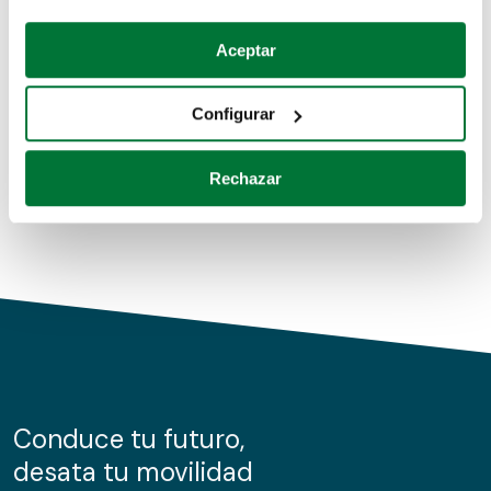
Coches de segunda mano
Si lo permite, también quisiéramos:
Aceptar
Recopilar información sobre su ubicación geográfica
Coches de km0
que puede tener una precisión de varios metros
Configurar
Coches de renting
Identificar su dispositivo analizándolo activamente
para buscar características específicas (huellas
Rechazar
digitales)
Obtenga más información sobre cómo se procesan sus
datos personales y establezca sus preferencias en la
sección de datos
. Puede cambiar o retirar su
consentimiento en cualquier momento en la Declaración
de cookies.
Las cookies de este sitio web se usan para personalizar
el contenido y los anuncios, ofrecer funciones de redes
sociales y analizar el tráfico. Además, compartimos
Conduce tu futuro,
información sobre el uso que haga del sitio web con
desata tu movilidad
nuestros partners de redes sociales, publicidad y análisis