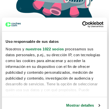
Uso responsable de sus datos
Nosotros y
nuestros 1022 socios
procesamos sus
datos personales, p.ej., su dirección IP, con tecnologías
como las cookies para almacenar y acceder la
Lo sentimos, no sabemos como
información en su dispositivo con el fin de ofrecer
te hemos traido hasta aquí.
publicidad y contenido personalizados, medición de
publicidad y contenido, investigación de audiencia y
desarrollo de servicios. Tiene la opción de seleccionar
Pero puedes encontrar el coche que estás
quién usa sus datos y con qué propósitos. Puede
buscando en alguno de estos enlaces:
cambiar o retirar su consentimiento en cualquier
momento desde la Declaración de cookies o clicando en
Coches nuevos
Mostrar detalles
el Menú de consentimiento.