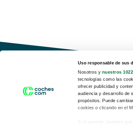
Uso responsable de sus 
Nosotros y
nuestros 1022
tecnologías como las cooki
Conduce tu futuro,
ofrecer publicidad y conte
desata tu movilidad
audiencia y desarrollo de 
propósitos. Puede cambiar
cookies o clicando en el 
Si lo permite, también qui
Acerca de nosotros
Aviso legal
Recopilar información