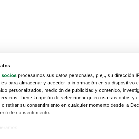
datos
 socios
procesamos sus datos personales, p.ej., su dirección I
es para almacenar y acceder la información en su dispositivo co
nido personalizados, medición de publicidad y contenido, investi
servicios. Tiene la opción de seleccionar quién usa sus datos y 
 o retirar su consentimiento en cualquier momento desde la Dec
Menú de consentimiento.
siéramos:
Aviso protección de datos
 sobre su ubicación geográfica que puede tener una precisión de