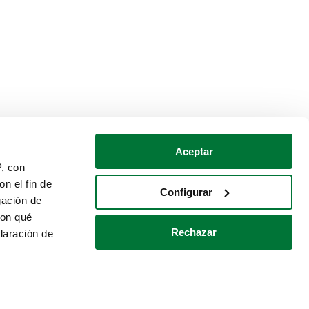
Aceptar
P, con
n el fin de
Configurar
gación de
con qué
Rechazar
laración de
Política de cookies
Contacto
 varios metros