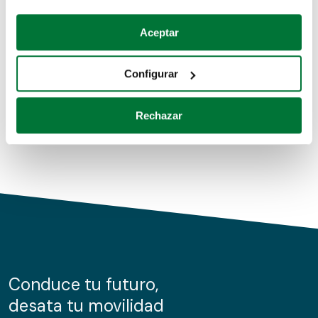
Coches de segunda mano
Si lo permite, también quisiéramos:
Aceptar
Recopilar información sobre su ubicación geográfica
Coches de km0
que puede tener una precisión de varios metros
Configurar
Coches de renting
Identificar su dispositivo analizándolo activamente
para buscar características específicas (huellas
Rechazar
digitales)
Obtenga más información sobre cómo se procesan sus
datos personales y establezca sus preferencias en la
sección de datos
. Puede cambiar o retirar su
consentimiento en cualquier momento en la Declaración
de cookies.
Las cookies de este sitio web se usan para personalizar
el contenido y los anuncios, ofrecer funciones de redes
sociales y analizar el tráfico. Además, compartimos
Conduce tu futuro,
información sobre el uso que haga del sitio web con
desata tu movilidad
nuestros partners de redes sociales, publicidad y análisis