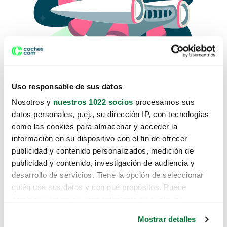
Uso responsable de sus datos
Nosotros y
nuestros 1022 socios
procesamos sus
datos personales, p.ej., su dirección IP, con tecnologías
como las cookies para almacenar y acceder la
Lo sentimos, no sabemos como
información en su dispositivo con el fin de ofrecer
te hemos traido hasta aquí.
publicidad y contenido personalizados, medición de
publicidad y contenido, investigación de audiencia y
desarrollo de servicios. Tiene la opción de seleccionar
Pero puedes encontrar el coche que estás
quién usa sus datos y con qué propósitos. Puede
buscando en alguno de estos enlaces:
cambiar o retirar su consentimiento en cualquier
momento desde la Declaración de cookies o clicando en
Coches nuevos
Mostrar detalles
el Menú de consentimiento.