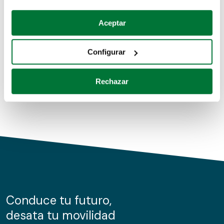
Coches de segunda mano
Si lo permite, también quisiéramos:
Aceptar
Recopilar información sobre su ubicación geográfica
Coches de km0
que puede tener una precisión de varios metros
Configurar
Coches de renting
Identificar su dispositivo analizándolo activamente
para buscar características específicas (huellas
Rechazar
digitales)
Obtenga más información sobre cómo se procesan sus
datos personales y establezca sus preferencias en la
sección de datos
. Puede cambiar o retirar su
consentimiento en cualquier momento en la Declaración
de cookies.
Las cookies de este sitio web se usan para personalizar
el contenido y los anuncios, ofrecer funciones de redes
sociales y analizar el tráfico. Además, compartimos
Conduce tu futuro,
información sobre el uso que haga del sitio web con
desata tu movilidad
nuestros partners de redes sociales, publicidad y análisis