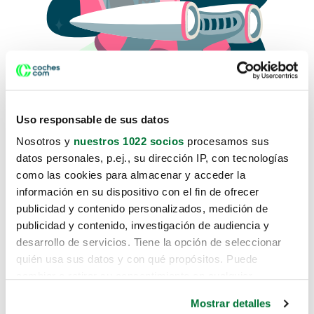
Uso responsable de sus datos
Nosotros y
nuestros 1022 socios
procesamos sus
datos personales, p.ej., su dirección IP, con tecnologías
como las cookies para almacenar y acceder la
Lo sentimos, no sabemos como
información en su dispositivo con el fin de ofrecer
te hemos traido hasta aquí.
publicidad y contenido personalizados, medición de
publicidad y contenido, investigación de audiencia y
desarrollo de servicios. Tiene la opción de seleccionar
Pero puedes encontrar el coche que estás
quién usa sus datos y con qué propósitos. Puede
buscando en alguno de estos enlaces:
cambiar o retirar su consentimiento en cualquier
momento desde la Declaración de cookies o clicando en
Coches nuevos
Mostrar detalles
el Menú de consentimiento.