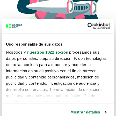
Uso responsable de sus datos
Nosotros y
nuestros 1022 socios
procesamos sus
datos personales, p.ej., su dirección IP, con tecnologías
como las cookies para almacenar y acceder la
Lo sentimos, no sabemos como
información en su dispositivo con el fin de ofrecer
te hemos traido hasta aquí.
publicidad y contenido personalizados, medición de
publicidad y contenido, investigación de audiencia y
desarrollo de servicios. Tiene la opción de seleccionar
Pero puedes encontrar el coche que estás
quién usa sus datos y con qué propósitos. Puede
buscando en alguno de estos enlaces:
cambiar o retirar su consentimiento en cualquier
momento desde la Declaración de cookies o clicando en
Coches nuevos
Mostrar detalles
el Menú de consentimiento.