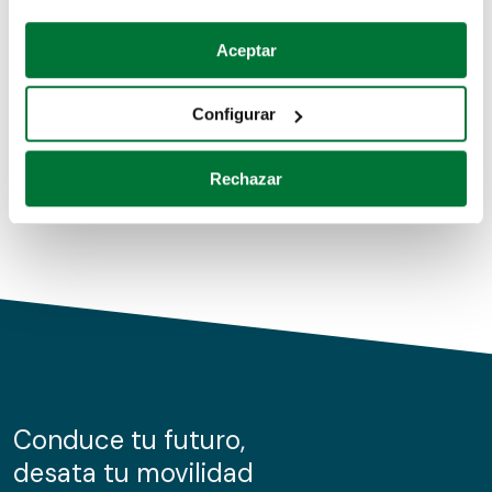
Coches de segunda mano
Si lo permite, también quisiéramos:
Aceptar
Recopilar información sobre su ubicación geográfica
Coches de km0
que puede tener una precisión de varios metros
Configurar
Coches de renting
Identificar su dispositivo analizándolo activamente
para buscar características específicas (huellas
Rechazar
digitales)
Obtenga más información sobre cómo se procesan sus
datos personales y establezca sus preferencias en la
sección de datos
. Puede cambiar o retirar su
consentimiento en cualquier momento en la Declaración
de cookies.
Las cookies de este sitio web se usan para personalizar
el contenido y los anuncios, ofrecer funciones de redes
sociales y analizar el tráfico. Además, compartimos
Conduce tu futuro,
información sobre el uso que haga del sitio web con
desata tu movilidad
nuestros partners de redes sociales, publicidad y análisis