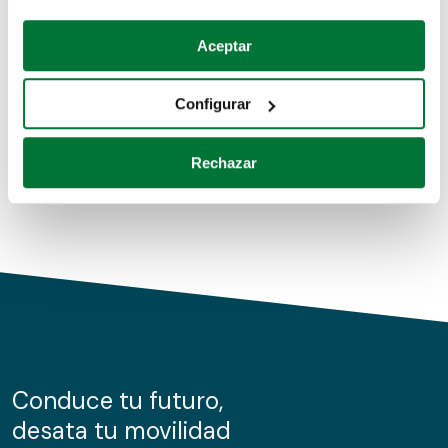
Coches de segunda mano
Si lo permite, también quisiéramos:
Aceptar
Recopilar información sobre su ubicación geográfica
Coches de km0
que puede tener una precisión de varios metros
Configurar
Coches de renting
Identificar su dispositivo analizándolo activamente
para buscar características específicas (huellas
Rechazar
digitales)
Obtenga más información sobre cómo se procesan sus
datos personales y establezca sus preferencias en la
sección de datos
. Puede cambiar o retirar su
consentimiento en cualquier momento en la Declaración
de cookies.
Las cookies de este sitio web se usan para personalizar
el contenido y los anuncios, ofrecer funciones de redes
sociales y analizar el tráfico. Además, compartimos
Conduce tu futuro,
información sobre el uso que haga del sitio web con
desata tu movilidad
nuestros partners de redes sociales, publicidad y análisis