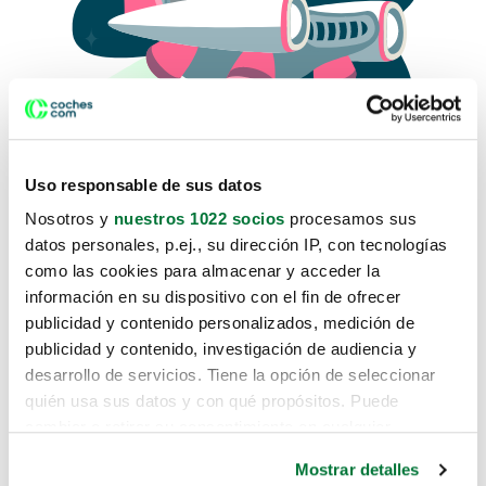
Uso responsable de sus datos
Nosotros y
nuestros 1022 socios
procesamos sus
datos personales, p.ej., su dirección IP, con tecnologías
como las cookies para almacenar y acceder la
Lo sentimos, no sabemos como
información en su dispositivo con el fin de ofrecer
te hemos traido hasta aquí.
publicidad y contenido personalizados, medición de
publicidad y contenido, investigación de audiencia y
desarrollo de servicios. Tiene la opción de seleccionar
Pero puedes encontrar el coche que estás
quién usa sus datos y con qué propósitos. Puede
buscando en alguno de estos enlaces:
cambiar o retirar su consentimiento en cualquier
momento desde la Declaración de cookies o clicando en
Coches nuevos
Mostrar detalles
el Menú de consentimiento.