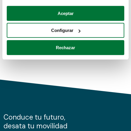
Coches de segunda mano
Si lo permite, también quisiéramos:
Aceptar
Recopilar información sobre su ubicación geográfica
Coches de km0
que puede tener una precisión de varios metros
Configurar
Coches de renting
Identificar su dispositivo analizándolo activamente
para buscar características específicas (huellas
Rechazar
digitales)
Obtenga más información sobre cómo se procesan sus
datos personales y establezca sus preferencias en la
sección de datos
. Puede cambiar o retirar su
consentimiento en cualquier momento en la Declaración
de cookies.
Las cookies de este sitio web se usan para personalizar
el contenido y los anuncios, ofrecer funciones de redes
sociales y analizar el tráfico. Además, compartimos
Conduce tu futuro,
información sobre el uso que haga del sitio web con
desata tu movilidad
nuestros partners de redes sociales, publicidad y análisis