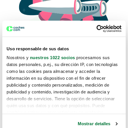
Uso responsable de sus datos
Nosotros y
nuestros 1022 socios
procesamos sus
datos personales, p.ej., su dirección IP, con tecnologías
como las cookies para almacenar y acceder la
Lo sentimos, no sabemos como
información en su dispositivo con el fin de ofrecer
te hemos traido hasta aquí.
publicidad y contenido personalizados, medición de
publicidad y contenido, investigación de audiencia y
desarrollo de servicios. Tiene la opción de seleccionar
Pero puedes encontrar el coche que estás
quién usa sus datos y con qué propósitos. Puede
buscando en alguno de estos enlaces:
cambiar o retirar su consentimiento en cualquier
momento desde la Declaración de cookies o clicando en
Coches nuevos
Mostrar detalles
el Menú de consentimiento.