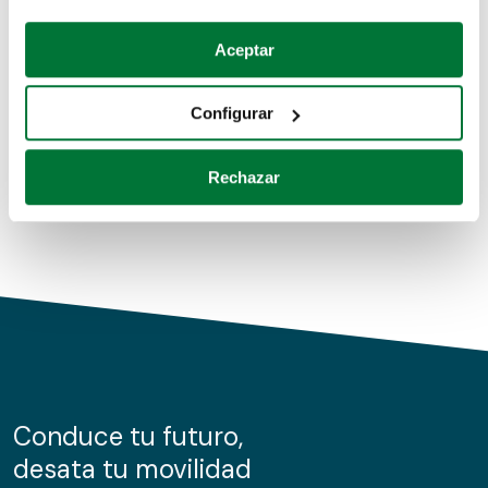
Coches de segunda mano
Si lo permite, también quisiéramos:
Aceptar
Recopilar información sobre su ubicación geográfica
Coches de km0
que puede tener una precisión de varios metros
Configurar
Coches de renting
Identificar su dispositivo analizándolo activamente
para buscar características específicas (huellas
Rechazar
digitales)
Obtenga más información sobre cómo se procesan sus
datos personales y establezca sus preferencias en la
sección de datos
. Puede cambiar o retirar su
consentimiento en cualquier momento en la Declaración
de cookies.
Las cookies de este sitio web se usan para personalizar
el contenido y los anuncios, ofrecer funciones de redes
sociales y analizar el tráfico. Además, compartimos
Conduce tu futuro,
información sobre el uso que haga del sitio web con
desata tu movilidad
nuestros partners de redes sociales, publicidad y análisis