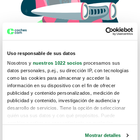
Uso responsable de sus datos
Nosotros y
nuestros 1022 socios
procesamos sus
datos personales, p.ej., su dirección IP, con tecnologías
como las cookies para almacenar y acceder la
Lo sentimos, no sabemos como
información en su dispositivo con el fin de ofrecer
te hemos traido hasta aquí.
publicidad y contenido personalizados, medición de
publicidad y contenido, investigación de audiencia y
desarrollo de servicios. Tiene la opción de seleccionar
Pero puedes encontrar el coche que estás
quién usa sus datos y con qué propósitos. Puede
buscando en alguno de estos enlaces:
cambiar o retirar su consentimiento en cualquier
momento desde la Declaración de cookies o clicando en
Coches nuevos
Mostrar detalles
el Menú de consentimiento.