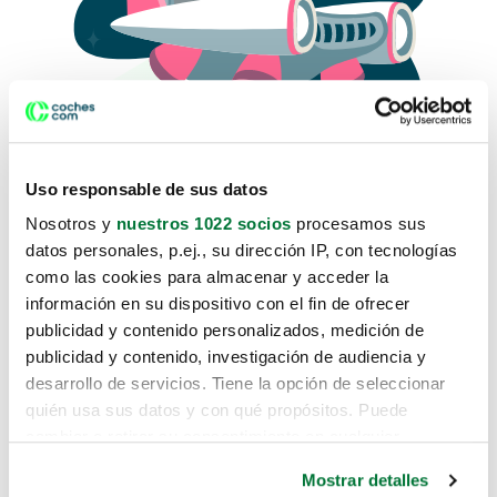
Uso responsable de sus datos
Nosotros y
nuestros 1022 socios
procesamos sus
datos personales, p.ej., su dirección IP, con tecnologías
como las cookies para almacenar y acceder la
Lo sentimos, no sabemos como
información en su dispositivo con el fin de ofrecer
te hemos traido hasta aquí.
publicidad y contenido personalizados, medición de
publicidad y contenido, investigación de audiencia y
desarrollo de servicios. Tiene la opción de seleccionar
Pero puedes encontrar el coche que estás
quién usa sus datos y con qué propósitos. Puede
buscando en alguno de estos enlaces:
cambiar o retirar su consentimiento en cualquier
momento desde la Declaración de cookies o clicando en
Coches nuevos
Mostrar detalles
el Menú de consentimiento.