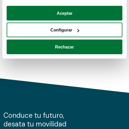
Coches de segunda mano
Si lo permite, también quisiéramos:
Aceptar
Recopilar información sobre su ubicación geográfica
Coches de km0
que puede tener una precisión de varios metros
Configurar
Coches de renting
Identificar su dispositivo analizándolo activamente
para buscar características específicas (huellas
Rechazar
digitales)
Obtenga más información sobre cómo se procesan sus
datos personales y establezca sus preferencias en la
sección de datos
. Puede cambiar o retirar su
consentimiento en cualquier momento en la Declaración
de cookies.
Las cookies de este sitio web se usan para personalizar
el contenido y los anuncios, ofrecer funciones de redes
sociales y analizar el tráfico. Además, compartimos
Conduce tu futuro,
información sobre el uso que haga del sitio web con
desata tu movilidad
nuestros partners de redes sociales, publicidad y análisis