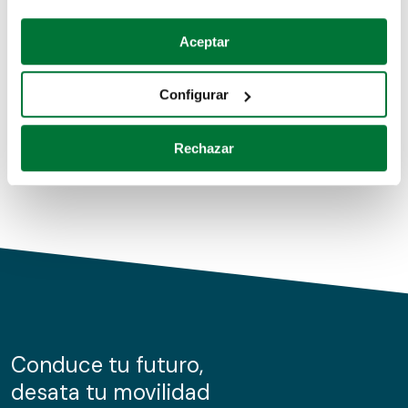
Coches de segunda mano
Si lo permite, también quisiéramos:
Aceptar
Recopilar información sobre su ubicación geográfica
Coches de km0
que puede tener una precisión de varios metros
Configurar
Coches de renting
Identificar su dispositivo analizándolo activamente
para buscar características específicas (huellas
Rechazar
digitales)
Obtenga más información sobre cómo se procesan sus
datos personales y establezca sus preferencias en la
sección de datos
. Puede cambiar o retirar su
consentimiento en cualquier momento en la Declaración
de cookies.
Las cookies de este sitio web se usan para personalizar
el contenido y los anuncios, ofrecer funciones de redes
sociales y analizar el tráfico. Además, compartimos
Conduce tu futuro,
información sobre el uso que haga del sitio web con
desata tu movilidad
nuestros partners de redes sociales, publicidad y análisis