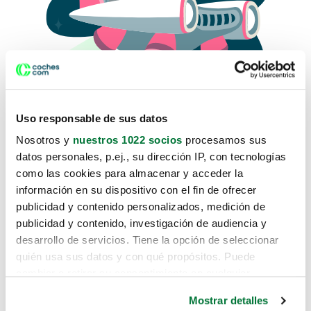
Uso responsable de sus datos
Nosotros y
nuestros 1022 socios
procesamos sus
datos personales, p.ej., su dirección IP, con tecnologías
como las cookies para almacenar y acceder la
Lo sentimos, no sabemos como
información en su dispositivo con el fin de ofrecer
te hemos traido hasta aquí.
publicidad y contenido personalizados, medición de
publicidad y contenido, investigación de audiencia y
desarrollo de servicios. Tiene la opción de seleccionar
Pero puedes encontrar el coche que estás
quién usa sus datos y con qué propósitos. Puede
buscando en alguno de estos enlaces:
cambiar o retirar su consentimiento en cualquier
momento desde la Declaración de cookies o clicando en
Coches nuevos
Mostrar detalles
el Menú de consentimiento.