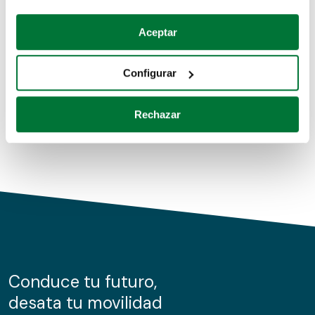
Coches de segunda mano
Si lo permite, también quisiéramos:
Aceptar
Recopilar información sobre su ubicación geográfica
Coches de km0
que puede tener una precisión de varios metros
Configurar
Coches de renting
Identificar su dispositivo analizándolo activamente
para buscar características específicas (huellas
Rechazar
digitales)
Obtenga más información sobre cómo se procesan sus
datos personales y establezca sus preferencias en la
sección de datos
. Puede cambiar o retirar su
consentimiento en cualquier momento en la Declaración
de cookies.
Las cookies de este sitio web se usan para personalizar
el contenido y los anuncios, ofrecer funciones de redes
sociales y analizar el tráfico. Además, compartimos
Conduce tu futuro,
información sobre el uso que haga del sitio web con
desata tu movilidad
nuestros partners de redes sociales, publicidad y análisis