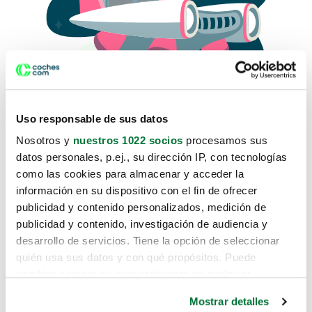
Uso responsable de sus datos
Nosotros y
nuestros 1022 socios
procesamos sus
datos personales, p.ej., su dirección IP, con tecnologías
como las cookies para almacenar y acceder la
Lo sentimos, no sabemos como
información en su dispositivo con el fin de ofrecer
te hemos traido hasta aquí.
publicidad y contenido personalizados, medición de
publicidad y contenido, investigación de audiencia y
desarrollo de servicios. Tiene la opción de seleccionar
Pero puedes encontrar el coche que estás
quién usa sus datos y con qué propósitos. Puede
buscando en alguno de estos enlaces:
cambiar o retirar su consentimiento en cualquier
momento desde la Declaración de cookies o clicando en
Coches nuevos
Mostrar detalles
el Menú de consentimiento.