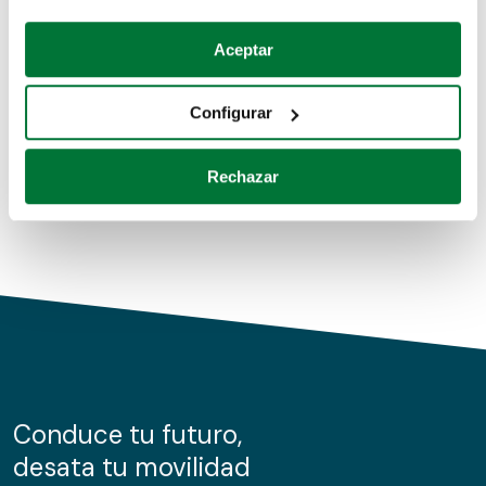
Coches de segunda mano
Si lo permite, también quisiéramos:
Aceptar
Recopilar información sobre su ubicación geográfica
Coches de km0
que puede tener una precisión de varios metros
Configurar
Coches de renting
Identificar su dispositivo analizándolo activamente
para buscar características específicas (huellas
Rechazar
digitales)
Obtenga más información sobre cómo se procesan sus
datos personales y establezca sus preferencias en la
sección de datos
. Puede cambiar o retirar su
consentimiento en cualquier momento en la Declaración
de cookies.
Las cookies de este sitio web se usan para personalizar
el contenido y los anuncios, ofrecer funciones de redes
sociales y analizar el tráfico. Además, compartimos
Conduce tu futuro,
información sobre el uso que haga del sitio web con
desata tu movilidad
nuestros partners de redes sociales, publicidad y análisis