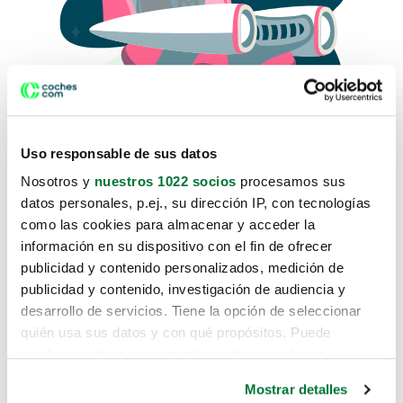
Uso responsable de sus datos
Nosotros y
nuestros 1022 socios
procesamos sus
datos personales, p.ej., su dirección IP, con tecnologías
como las cookies para almacenar y acceder la
Lo sentimos, no sabemos como
información en su dispositivo con el fin de ofrecer
te hemos traido hasta aquí.
publicidad y contenido personalizados, medición de
publicidad y contenido, investigación de audiencia y
desarrollo de servicios. Tiene la opción de seleccionar
Pero puedes encontrar el coche que estás
quién usa sus datos y con qué propósitos. Puede
buscando en alguno de estos enlaces:
cambiar o retirar su consentimiento en cualquier
momento desde la Declaración de cookies o clicando en
Coches nuevos
Mostrar detalles
el Menú de consentimiento.