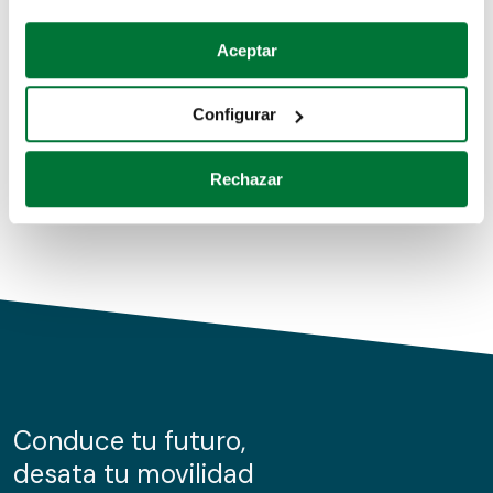
Coches de segunda mano
Si lo permite, también quisiéramos:
Aceptar
Recopilar información sobre su ubicación geográfica
Coches de km0
que puede tener una precisión de varios metros
Configurar
Coches de renting
Identificar su dispositivo analizándolo activamente
para buscar características específicas (huellas
Rechazar
digitales)
Obtenga más información sobre cómo se procesan sus
datos personales y establezca sus preferencias en la
sección de datos
. Puede cambiar o retirar su
consentimiento en cualquier momento en la Declaración
de cookies.
Las cookies de este sitio web se usan para personalizar
el contenido y los anuncios, ofrecer funciones de redes
sociales y analizar el tráfico. Además, compartimos
Conduce tu futuro,
información sobre el uso que haga del sitio web con
desata tu movilidad
nuestros partners de redes sociales, publicidad y análisis