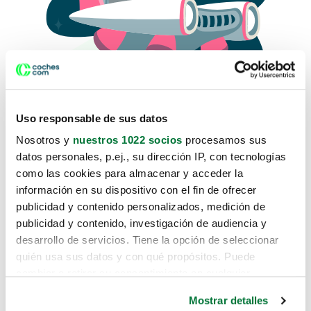
Uso responsable de sus datos
Nosotros y
nuestros 1022 socios
procesamos sus
datos personales, p.ej., su dirección IP, con tecnologías
como las cookies para almacenar y acceder la
Lo sentimos, no sabemos como
información en su dispositivo con el fin de ofrecer
te hemos traido hasta aquí.
publicidad y contenido personalizados, medición de
publicidad y contenido, investigación de audiencia y
desarrollo de servicios. Tiene la opción de seleccionar
Pero puedes encontrar el coche que estás
quién usa sus datos y con qué propósitos. Puede
buscando en alguno de estos enlaces:
cambiar o retirar su consentimiento en cualquier
momento desde la Declaración de cookies o clicando en
Coches nuevos
Mostrar detalles
el Menú de consentimiento.