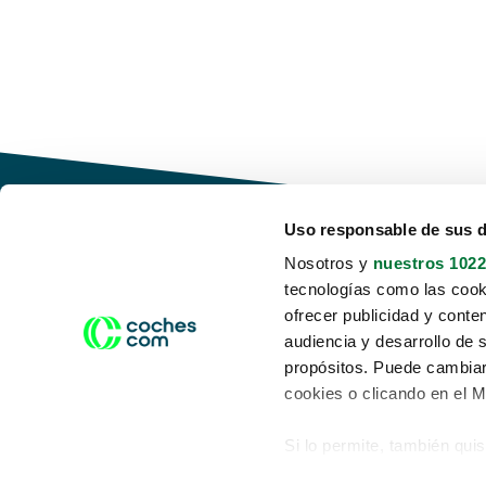
Uso responsable de sus 
Nosotros y
nuestros 1022
tecnologías como las cooki
Conduce tu futuro,
ofrecer publicidad y conte
desata tu movilidad
audiencia y desarrollo de 
propósitos. Puede cambiar
cookies o clicando en el 
Si lo permite, también qui
Acerca de nosotros
Aviso legal
Recopilar información