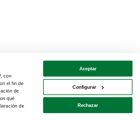
Aceptar
P, con
n el fin de
Configurar
gación de
con qué
Rechazar
laración de
Política de cookies
Contacto
 varios metros