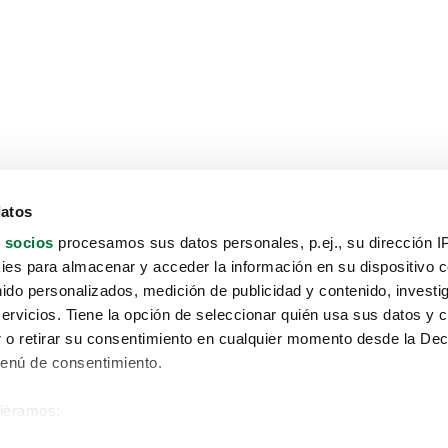
datos
 socios
procesamos sus datos personales, p.ej., su dirección I
es para almacenar y acceder la información en su dispositivo co
nido personalizados, medición de publicidad y contenido, investi
servicios. Tiene la opción de seleccionar quién usa sus datos y 
 o retirar su consentimiento en cualquier momento desde la Dec
Menú de consentimiento.
siéramos:
Aviso protección de datos
 sobre su ubicación geográfica que puede tener una precisión de