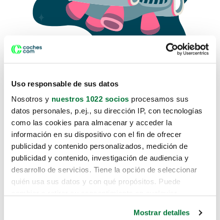
Uso responsable de sus datos
Nosotros y
nuestros 1022 socios
procesamos sus
datos personales, p.ej., su dirección IP, con tecnologías
como las cookies para almacenar y acceder la
Lo sentimos, no sabemos como
información en su dispositivo con el fin de ofrecer
te hemos traido hasta aquí.
publicidad y contenido personalizados, medición de
publicidad y contenido, investigación de audiencia y
desarrollo de servicios. Tiene la opción de seleccionar
Pero puedes encontrar el coche que estás
quién usa sus datos y con qué propósitos. Puede
buscando en alguno de estos enlaces:
cambiar o retirar su consentimiento en cualquier
momento desde la Declaración de cookies o clicando en
Coches nuevos
Mostrar detalles
el Menú de consentimiento.