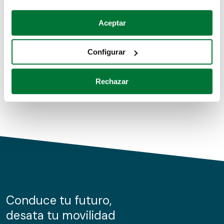
Coches de segunda mano
Si lo permite, también quisiéramos:
Aceptar
Recopilar información sobre su ubicación geográfica
Coches de km0
que puede tener una precisión de varios metros
Configurar
Coches de renting
Identificar su dispositivo analizándolo activamente
para buscar características específicas (huellas
Rechazar
digitales)
Obtenga más información sobre cómo se procesan sus
datos personales y establezca sus preferencias en la
sección de datos
. Puede cambiar o retirar su
consentimiento en cualquier momento en la Declaración
de cookies.
Las cookies de este sitio web se usan para personalizar
el contenido y los anuncios, ofrecer funciones de redes
sociales y analizar el tráfico. Además, compartimos
Conduce tu futuro,
información sobre el uso que haga del sitio web con
desata tu movilidad
nuestros partners de redes sociales, publicidad y análisis