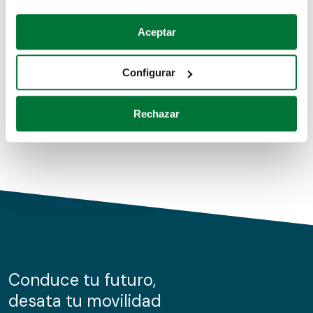
Coches de segunda mano
Si lo permite, también quisiéramos:
Aceptar
Recopilar información sobre su ubicación geográfica
Coches de km0
que puede tener una precisión de varios metros
Configurar
Coches de renting
Identificar su dispositivo analizándolo activamente
para buscar características específicas (huellas
Rechazar
digitales)
Obtenga más información sobre cómo se procesan sus
datos personales y establezca sus preferencias en la
sección de datos
. Puede cambiar o retirar su
consentimiento en cualquier momento en la Declaración
de cookies.
Las cookies de este sitio web se usan para personalizar
el contenido y los anuncios, ofrecer funciones de redes
sociales y analizar el tráfico. Además, compartimos
Conduce tu futuro,
información sobre el uso que haga del sitio web con
desata tu movilidad
nuestros partners de redes sociales, publicidad y análisis