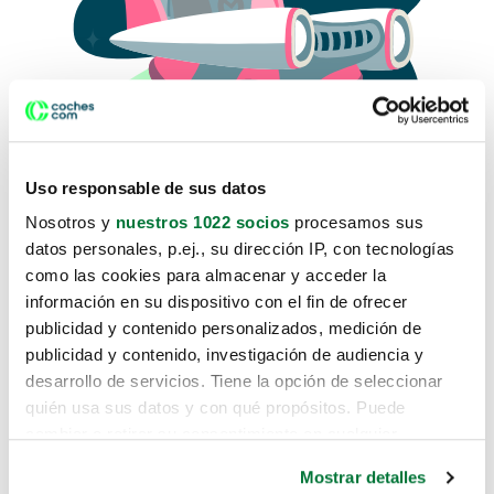
Uso responsable de sus datos
Nosotros y
nuestros 1022 socios
procesamos sus
datos personales, p.ej., su dirección IP, con tecnologías
como las cookies para almacenar y acceder la
Lo sentimos, no sabemos como
información en su dispositivo con el fin de ofrecer
te hemos traido hasta aquí.
publicidad y contenido personalizados, medición de
publicidad y contenido, investigación de audiencia y
desarrollo de servicios. Tiene la opción de seleccionar
Pero puedes encontrar el coche que estás
quién usa sus datos y con qué propósitos. Puede
buscando en alguno de estos enlaces:
cambiar o retirar su consentimiento en cualquier
momento desde la Declaración de cookies o clicando en
Coches nuevos
Mostrar detalles
el Menú de consentimiento.