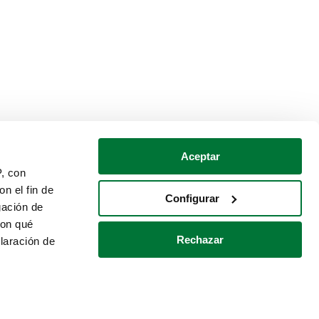
Aceptar
P, con
n el fin de
Configurar
gación de
con qué
Rechazar
laración de
Política de cookies
Contacto
 varios metros