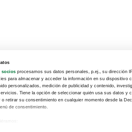
datos
 socios
procesamos sus datos personales, p.ej., su dirección I
es para almacenar y acceder la información en su dispositivo co
nido personalizados, medición de publicidad y contenido, investi
servicios. Tiene la opción de seleccionar quién usa sus datos y 
 o retirar su consentimiento en cualquier momento desde la Dec
Menú de consentimiento.
siéramos:
Aviso protección de datos
 sobre su ubicación geográfica que puede tener una precisión de