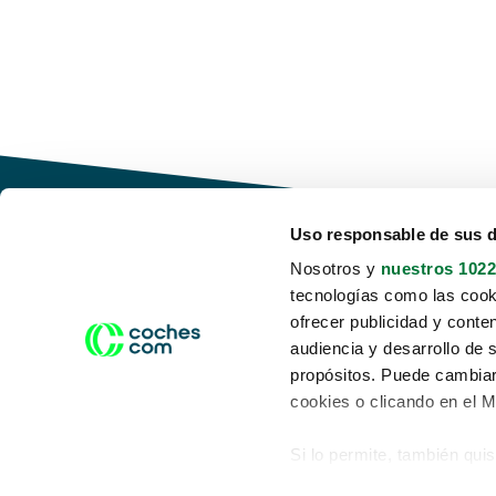
Uso responsable de sus 
Nosotros y
nuestros 1022
tecnologías como las cooki
Conduce tu futuro,
ofrecer publicidad y conte
desata tu movilidad
audiencia y desarrollo de 
propósitos. Puede cambiar
cookies o clicando en el 
Si lo permite, también qui
Acerca de nosotros
Aviso legal
Recopilar información