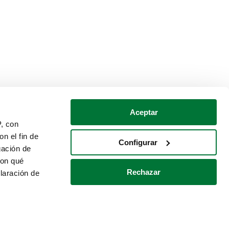
Aceptar
P, con
n el fin de
Configurar
gación de
con qué
Rechazar
laración de
Política de cookies
Contacto
 varios metros