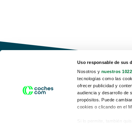
Uso responsable de sus 
Nosotros y
nuestros 1022
tecnologías como las cooki
Conduce tu futuro,
ofrecer publicidad y conte
desata tu movilidad
audiencia y desarrollo de 
propósitos. Puede cambiar
cookies o clicando en el 
Si lo permite, también qui
Acerca de nosotros
Aviso legal
Recopilar información