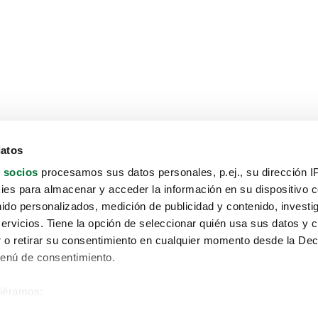
datos
 socios
procesamos sus datos personales, p.ej., su dirección I
es para almacenar y acceder la información en su dispositivo co
nido personalizados, medición de publicidad y contenido, investi
servicios. Tiene la opción de seleccionar quién usa sus datos y 
 o retirar su consentimiento en cualquier momento desde la Dec
Menú de consentimiento.
siéramos:
Aviso protección de datos
 sobre su ubicación geográfica que puede tener una precisión de