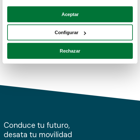
Coches de segunda mano
Si lo permite, también quisiéramos:
Aceptar
Recopilar información sobre su ubicación geográfica
Coches de km0
que puede tener una precisión de varios metros
Configurar
Coches de renting
Identificar su dispositivo analizándolo activamente
para buscar características específicas (huellas
Rechazar
digitales)
Obtenga más información sobre cómo se procesan sus
datos personales y establezca sus preferencias en la
sección de datos
. Puede cambiar o retirar su
consentimiento en cualquier momento en la Declaración
de cookies.
Las cookies de este sitio web se usan para personalizar
el contenido y los anuncios, ofrecer funciones de redes
sociales y analizar el tráfico. Además, compartimos
Conduce tu futuro,
información sobre el uso que haga del sitio web con
desata tu movilidad
nuestros partners de redes sociales, publicidad y análisis