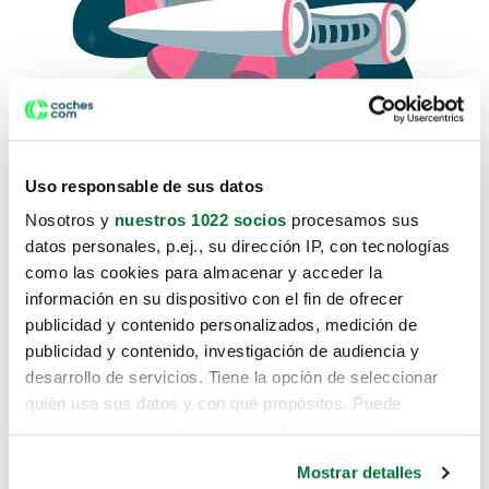
Uso responsable de sus datos
Nosotros y
nuestros 1022 socios
procesamos sus
datos personales, p.ej., su dirección IP, con tecnologías
como las cookies para almacenar y acceder la
Lo sentimos, no sabemos como
información en su dispositivo con el fin de ofrecer
te hemos traido hasta aquí.
publicidad y contenido personalizados, medición de
publicidad y contenido, investigación de audiencia y
desarrollo de servicios. Tiene la opción de seleccionar
Pero puedes encontrar el coche que estás
quién usa sus datos y con qué propósitos. Puede
buscando en alguno de estos enlaces:
cambiar o retirar su consentimiento en cualquier
momento desde la Declaración de cookies o clicando en
Coches nuevos
Mostrar detalles
el Menú de consentimiento.