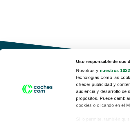
Uso responsable de sus 
Nosotros y
nuestros 1022
tecnologías como las cooki
Conduce tu futuro,
ofrecer publicidad y conte
desata tu movilidad
audiencia y desarrollo de 
propósitos. Puede cambiar
cookies o clicando en el 
Si lo permite, también qui
Acerca de nosotros
Aviso legal
Recopilar información