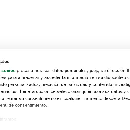
datos
 socios
procesamos sus datos personales, p.ej., su dirección I
es para almacenar y acceder la información en su dispositivo co
nido personalizados, medición de publicidad y contenido, investi
servicios. Tiene la opción de seleccionar quién usa sus datos y 
 o retirar su consentimiento en cualquier momento desde la Dec
Menú de consentimiento.
siéramos:
Aviso protección de datos
 sobre su ubicación geográfica que puede tener una precisión de