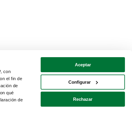
Aceptar
P, con
n el fin de
Configurar
gación de
con qué
Rechazar
laración de
Política de cookies
Contacto
 varios metros