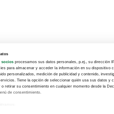
datos
 socios
procesamos sus datos personales, p.ej., su dirección I
es para almacenar y acceder la información en su dispositivo co
nido personalizados, medición de publicidad y contenido, investi
servicios. Tiene la opción de seleccionar quién usa sus datos y 
 o retirar su consentimiento en cualquier momento desde la Dec
Menú de consentimiento.
siéramos:
Aviso protección de datos
 sobre su ubicación geográfica que puede tener una precisión de