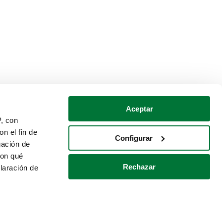
Aceptar
P, con
n el fin de
Configurar
gación de
con qué
Rechazar
laración de
Política de cookies
Contacto
 varios metros