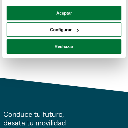
Coches de segunda mano
Si lo permite, también quisiéramos:
Aceptar
Recopilar información sobre su ubicación geográfica
Coches de km0
que puede tener una precisión de varios metros
Configurar
Coches de renting
Identificar su dispositivo analizándolo activamente
para buscar características específicas (huellas
Rechazar
digitales)
Obtenga más información sobre cómo se procesan sus
datos personales y establezca sus preferencias en la
sección de datos
. Puede cambiar o retirar su
consentimiento en cualquier momento en la Declaración
de cookies.
Las cookies de este sitio web se usan para personalizar
el contenido y los anuncios, ofrecer funciones de redes
sociales y analizar el tráfico. Además, compartimos
Conduce tu futuro,
información sobre el uso que haga del sitio web con
desata tu movilidad
nuestros partners de redes sociales, publicidad y análisis