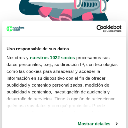
Uso responsable de sus datos
Nosotros y
nuestros 1022 socios
procesamos sus
datos personales, p.ej., su dirección IP, con tecnologías
como las cookies para almacenar y acceder la
Lo sentimos, no sabemos como
información en su dispositivo con el fin de ofrecer
te hemos traido hasta aquí.
publicidad y contenido personalizados, medición de
publicidad y contenido, investigación de audiencia y
desarrollo de servicios. Tiene la opción de seleccionar
Pero puedes encontrar el coche que estás
quién usa sus datos y con qué propósitos. Puede
buscando en alguno de estos enlaces:
cambiar o retirar su consentimiento en cualquier
momento desde la Declaración de cookies o clicando en
Coches nuevos
Mostrar detalles
el Menú de consentimiento.