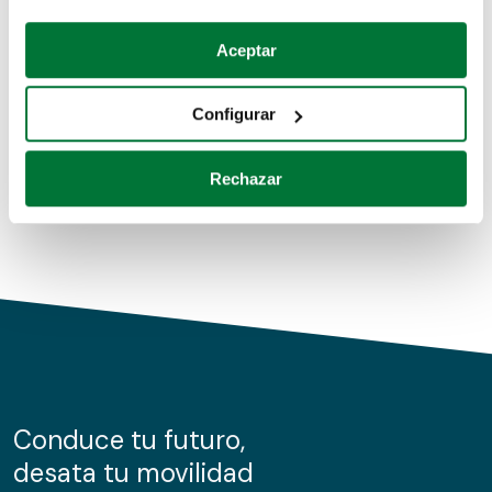
Coches de segunda mano
Si lo permite, también quisiéramos:
Aceptar
Recopilar información sobre su ubicación geográfica
Coches de km0
que puede tener una precisión de varios metros
Configurar
Coches de renting
Identificar su dispositivo analizándolo activamente
para buscar características específicas (huellas
Rechazar
digitales)
Obtenga más información sobre cómo se procesan sus
datos personales y establezca sus preferencias en la
sección de datos
. Puede cambiar o retirar su
consentimiento en cualquier momento en la Declaración
de cookies.
Las cookies de este sitio web se usan para personalizar
el contenido y los anuncios, ofrecer funciones de redes
sociales y analizar el tráfico. Además, compartimos
Conduce tu futuro,
información sobre el uso que haga del sitio web con
desata tu movilidad
nuestros partners de redes sociales, publicidad y análisis