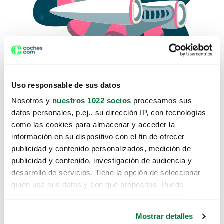
Uso responsable de sus datos
Nosotros y
nuestros 1022 socios
procesamos sus
datos personales, p.ej., su dirección IP, con tecnologías
como las cookies para almacenar y acceder la
Lo sentimos, no sabemos como
información en su dispositivo con el fin de ofrecer
te hemos traido hasta aquí.
publicidad y contenido personalizados, medición de
publicidad y contenido, investigación de audiencia y
desarrollo de servicios. Tiene la opción de seleccionar
Pero puedes encontrar el coche que estás
quién usa sus datos y con qué propósitos. Puede
buscando en alguno de estos enlaces:
cambiar o retirar su consentimiento en cualquier
momento desde la Declaración de cookies o clicando en
Coches nuevos
Mostrar detalles
el Menú de consentimiento.