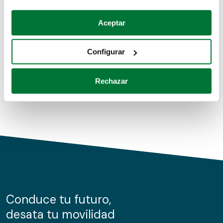
Coches de segunda mano
Si lo permite, también quisiéramos:
Aceptar
Recopilar información sobre su ubicación geográfica
Coches de km0
que puede tener una precisión de varios metros
Configurar
Coches de renting
Identificar su dispositivo analizándolo activamente
para buscar características específicas (huellas
Rechazar
digitales)
Obtenga más información sobre cómo se procesan sus
datos personales y establezca sus preferencias en la
sección de datos
. Puede cambiar o retirar su
consentimiento en cualquier momento en la Declaración
de cookies.
Las cookies de este sitio web se usan para personalizar
el contenido y los anuncios, ofrecer funciones de redes
sociales y analizar el tráfico. Además, compartimos
Conduce tu futuro,
información sobre el uso que haga del sitio web con
desata tu movilidad
nuestros partners de redes sociales, publicidad y análisis