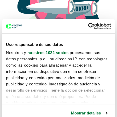
Uso responsable de sus datos
Nosotros y
nuestros 1022 socios
procesamos sus
datos personales, p.ej., su dirección IP, con tecnologías
como las cookies para almacenar y acceder la
Lo sentimos, no sabemos como
información en su dispositivo con el fin de ofrecer
te hemos traido hasta aquí.
publicidad y contenido personalizados, medición de
publicidad y contenido, investigación de audiencia y
desarrollo de servicios. Tiene la opción de seleccionar
Pero puedes encontrar el coche que estás
quién usa sus datos y con qué propósitos. Puede
buscando en alguno de estos enlaces:
cambiar o retirar su consentimiento en cualquier
momento desde la Declaración de cookies o clicando en
Coches nuevos
Mostrar detalles
el Menú de consentimiento.