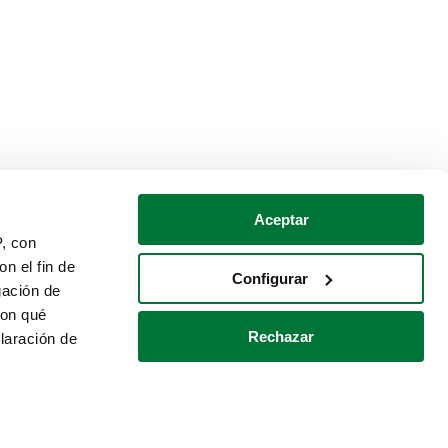
Aceptar
P, con
n el fin de
Configurar
gación de
con qué
Rechazar
laración de
Política de cookies
Contacto
 varios metros