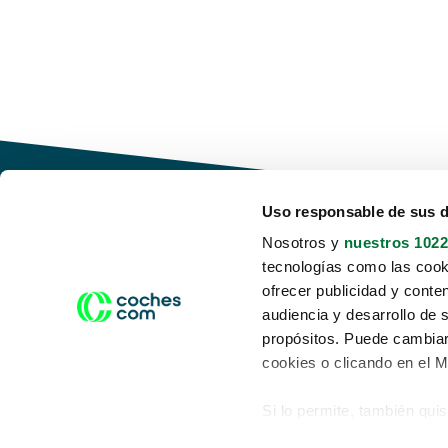
Uso responsable de sus 
Nosotros y
nuestros 1022
tecnologías como las cooki
Conduce tu futuro,
ofrecer publicidad y conte
desata tu movilidad
audiencia y desarrollo de 
propósitos. Puede cambiar
cookies o clicando en el 
Si lo permite, también qui
Acerca de nosotros
Aviso legal
Recopilar información