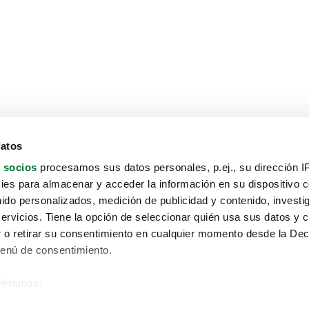
datos
 socios
procesamos sus datos personales, p.ej., su dirección I
es para almacenar y acceder la información en su dispositivo co
nido personalizados, medición de publicidad y contenido, investi
servicios. Tiene la opción de seleccionar quién usa sus datos y 
 o retirar su consentimiento en cualquier momento desde la Dec
Menú de consentimiento.
siéramos:
Aviso protección de datos
 sobre su ubicación geográfica que puede tener una precisión de