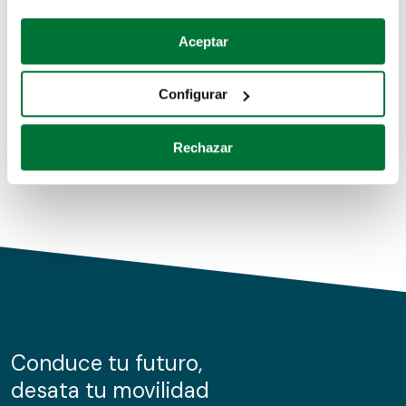
Coches de segunda mano
Si lo permite, también quisiéramos:
Aceptar
Recopilar información sobre su ubicación geográfica
Coches de km0
que puede tener una precisión de varios metros
Configurar
Coches de renting
Identificar su dispositivo analizándolo activamente
para buscar características específicas (huellas
Rechazar
digitales)
Obtenga más información sobre cómo se procesan sus
datos personales y establezca sus preferencias en la
sección de datos
. Puede cambiar o retirar su
consentimiento en cualquier momento en la Declaración
de cookies.
Las cookies de este sitio web se usan para personalizar
el contenido y los anuncios, ofrecer funciones de redes
sociales y analizar el tráfico. Además, compartimos
Conduce tu futuro,
información sobre el uso que haga del sitio web con
desata tu movilidad
nuestros partners de redes sociales, publicidad y análisis