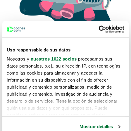
Uso responsable de sus datos
Nosotros y
nuestros 1022 socios
procesamos sus
datos personales, p.ej., su dirección IP, con tecnologías
como las cookies para almacenar y acceder la
Lo sentimos, no sabemos como
información en su dispositivo con el fin de ofrecer
te hemos traido hasta aquí.
publicidad y contenido personalizados, medición de
publicidad y contenido, investigación de audiencia y
desarrollo de servicios. Tiene la opción de seleccionar
Pero puedes encontrar el coche que estás
quién usa sus datos y con qué propósitos. Puede
buscando en alguno de estos enlaces:
cambiar o retirar su consentimiento en cualquier
momento desde la Declaración de cookies o clicando en
Coches nuevos
Mostrar detalles
el Menú de consentimiento.