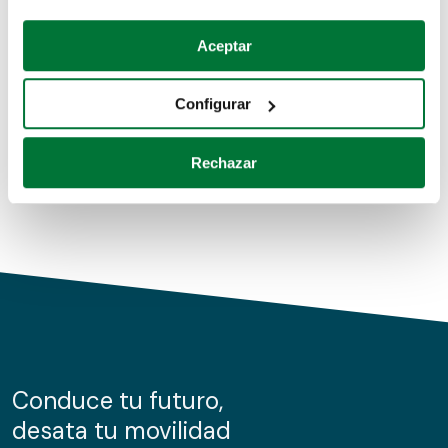
Coches de segunda mano
Si lo permite, también quisiéramos:
Aceptar
Recopilar información sobre su ubicación geográfica
Coches de km0
que puede tener una precisión de varios metros
Configurar
Coches de renting
Identificar su dispositivo analizándolo activamente
para buscar características específicas (huellas
Rechazar
digitales)
Obtenga más información sobre cómo se procesan sus
datos personales y establezca sus preferencias en la
sección de datos
. Puede cambiar o retirar su
consentimiento en cualquier momento en la Declaración
de cookies.
Las cookies de este sitio web se usan para personalizar
el contenido y los anuncios, ofrecer funciones de redes
sociales y analizar el tráfico. Además, compartimos
Conduce tu futuro,
información sobre el uso que haga del sitio web con
desata tu movilidad
nuestros partners de redes sociales, publicidad y análisis