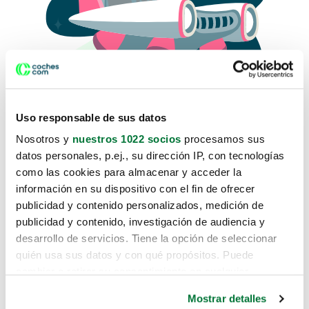
Uso responsable de sus datos
Nosotros y
nuestros 1022 socios
procesamos sus
datos personales, p.ej., su dirección IP, con tecnologías
como las cookies para almacenar y acceder la
Lo sentimos, no sabemos como
información en su dispositivo con el fin de ofrecer
te hemos traido hasta aquí.
publicidad y contenido personalizados, medición de
publicidad y contenido, investigación de audiencia y
desarrollo de servicios. Tiene la opción de seleccionar
Pero puedes encontrar el coche que estás
quién usa sus datos y con qué propósitos. Puede
buscando en alguno de estos enlaces:
cambiar o retirar su consentimiento en cualquier
momento desde la Declaración de cookies o clicando en
Coches nuevos
Mostrar detalles
el Menú de consentimiento.