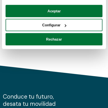
Coches de segunda mano
Si lo permite, también quisiéramos:
Aceptar
Recopilar información sobre su ubicación geográfica
Coches de km0
que puede tener una precisión de varios metros
Configurar
Coches de renting
Identificar su dispositivo analizándolo activamente
para buscar características específicas (huellas
Rechazar
digitales)
Obtenga más información sobre cómo se procesan sus
datos personales y establezca sus preferencias en la
sección de datos
. Puede cambiar o retirar su
consentimiento en cualquier momento en la Declaración
de cookies.
Las cookies de este sitio web se usan para personalizar
el contenido y los anuncios, ofrecer funciones de redes
sociales y analizar el tráfico. Además, compartimos
Conduce tu futuro,
información sobre el uso que haga del sitio web con
desata tu movilidad
nuestros partners de redes sociales, publicidad y análisis