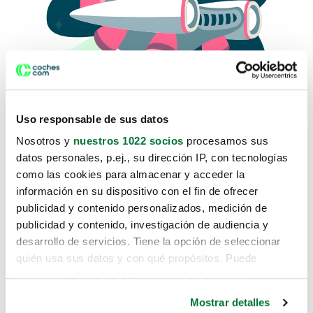
Uso responsable de sus datos
Nosotros y
nuestros 1022 socios
procesamos sus
datos personales, p.ej., su dirección IP, con tecnologías
como las cookies para almacenar y acceder la
Lo sentimos, no sabemos como
información en su dispositivo con el fin de ofrecer
te hemos traido hasta aquí.
publicidad y contenido personalizados, medición de
publicidad y contenido, investigación de audiencia y
desarrollo de servicios. Tiene la opción de seleccionar
Pero puedes encontrar el coche que estás
quién usa sus datos y con qué propósitos. Puede
buscando en alguno de estos enlaces:
cambiar o retirar su consentimiento en cualquier
momento desde la Declaración de cookies o clicando en
Coches nuevos
Mostrar detalles
el Menú de consentimiento.