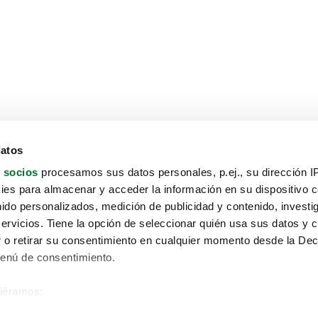
datos
 socios
procesamos sus datos personales, p.ej., su dirección I
es para almacenar y acceder la información en su dispositivo co
nido personalizados, medición de publicidad y contenido, investi
servicios. Tiene la opción de seleccionar quién usa sus datos y 
 o retirar su consentimiento en cualquier momento desde la Dec
Menú de consentimiento.
siéramos:
Aviso protección de datos
 sobre su ubicación geográfica que puede tener una precisión de