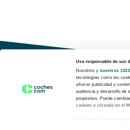
Uso responsable de sus 
Nosotros y
nuestros 1022
tecnologías como las cooki
Conduce tu futuro,
ofrecer publicidad y conte
desata tu movilidad
audiencia y desarrollo de 
propósitos. Puede cambiar
cookies o clicando en el 
Si lo permite, también qui
Acerca de nosotros
Aviso legal
Recopilar información