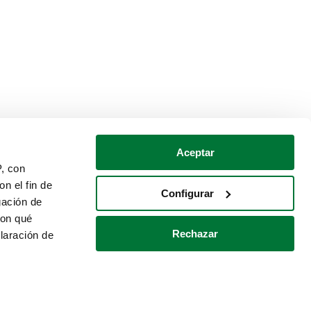
Aceptar
P, con
n el fin de
Configurar
gación de
con qué
Rechazar
laración de
Política de cookies
Contacto
 varios metros