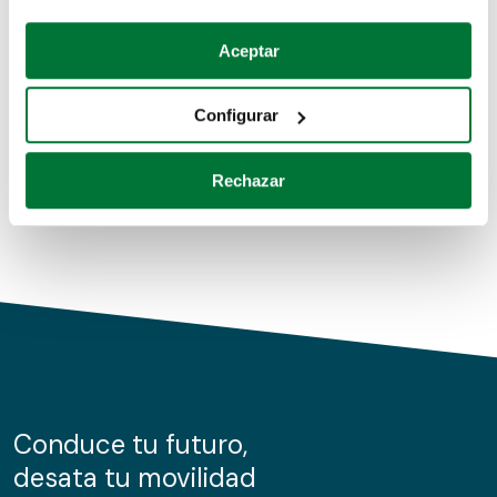
Coches de segunda mano
Si lo permite, también quisiéramos:
Aceptar
Recopilar información sobre su ubicación geográfica
Coches de km0
que puede tener una precisión de varios metros
Configurar
Coches de renting
Identificar su dispositivo analizándolo activamente
para buscar características específicas (huellas
Rechazar
digitales)
Obtenga más información sobre cómo se procesan sus
datos personales y establezca sus preferencias en la
sección de datos
. Puede cambiar o retirar su
consentimiento en cualquier momento en la Declaración
de cookies.
Las cookies de este sitio web se usan para personalizar
el contenido y los anuncios, ofrecer funciones de redes
sociales y analizar el tráfico. Además, compartimos
Conduce tu futuro,
información sobre el uso que haga del sitio web con
desata tu movilidad
nuestros partners de redes sociales, publicidad y análisis