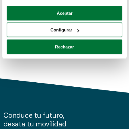
Coches de segunda mano
Si lo permite, también quisiéramos:
Aceptar
Recopilar información sobre su ubicación geográfica
Coches de km0
que puede tener una precisión de varios metros
Configurar
Coches de renting
Identificar su dispositivo analizándolo activamente
para buscar características específicas (huellas
Rechazar
digitales)
Obtenga más información sobre cómo se procesan sus
datos personales y establezca sus preferencias en la
sección de datos
. Puede cambiar o retirar su
consentimiento en cualquier momento en la Declaración
de cookies.
Las cookies de este sitio web se usan para personalizar
el contenido y los anuncios, ofrecer funciones de redes
sociales y analizar el tráfico. Además, compartimos
Conduce tu futuro,
información sobre el uso que haga del sitio web con
desata tu movilidad
nuestros partners de redes sociales, publicidad y análisis