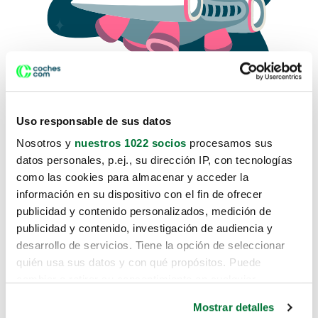
Uso responsable de sus datos
Nosotros y
nuestros 1022 socios
procesamos sus
datos personales, p.ej., su dirección IP, con tecnologías
como las cookies para almacenar y acceder la
Lo sentimos, no sabemos como
información en su dispositivo con el fin de ofrecer
te hemos traido hasta aquí.
publicidad y contenido personalizados, medición de
publicidad y contenido, investigación de audiencia y
desarrollo de servicios. Tiene la opción de seleccionar
Pero puedes encontrar el coche que estás
quién usa sus datos y con qué propósitos. Puede
buscando en alguno de estos enlaces:
cambiar o retirar su consentimiento en cualquier
momento desde la Declaración de cookies o clicando en
Coches nuevos
Mostrar detalles
el Menú de consentimiento.