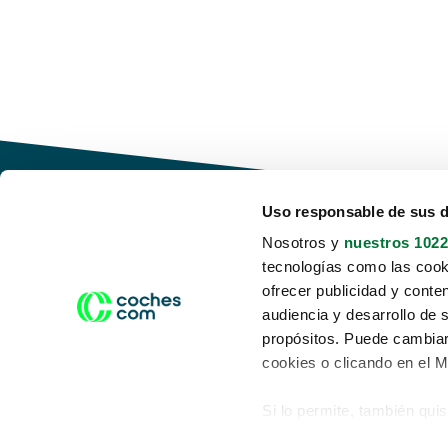
Uso responsable de sus 
Nosotros y
nuestros 1022
tecnologías como las cooki
Conduce tu futuro,
ofrecer publicidad y conte
desata tu movilidad
audiencia y desarrollo de 
propósitos. Puede cambiar
cookies o clicando en el 
Si lo permite, también qui
Acerca de nosotros
Aviso legal
Recopilar información