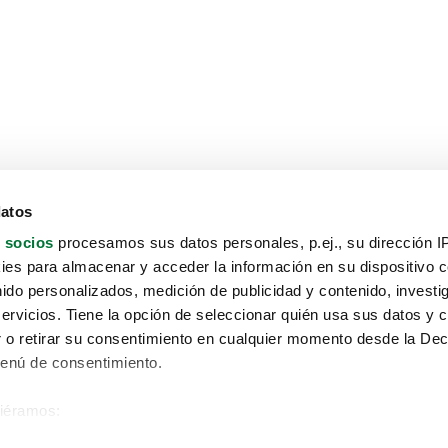
datos
 socios
procesamos sus datos personales, p.ej., su dirección I
es para almacenar y acceder la información en su dispositivo co
nido personalizados, medición de publicidad y contenido, investi
servicios. Tiene la opción de seleccionar quién usa sus datos y 
 o retirar su consentimiento en cualquier momento desde la Dec
Menú de consentimiento.
siéramos:
Aviso protección de datos
 sobre su ubicación geográfica que puede tener una precisión de