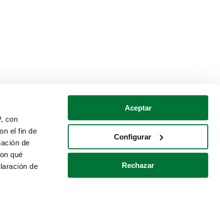
Aceptar
P, con
n el fin de
Configurar
gación de
con qué
Rechazar
laración de
Política de cookies
Contacto
 varios metros